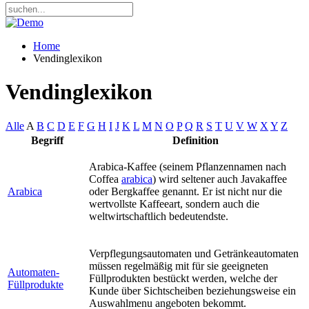
Home
Vendinglexikon
Vendinglexikon
Alle
A
B
C
D
E
F
G
H
I
J
K
L
M
N
O
P
Q
R
S
T
U
V
W
X
Y
Z
Begriff
Definition
Arabica-Kaffee (seinem Pflanzennamen nach
Coffea
arabica
) wird seltener auch Javakaffee
Arabica
oder Bergkaffee genannt. Er ist nicht nur die
wertvollste Kaffeeart, sondern auch die
weltwirtschaftlich bedeutendste.
Verpflegungsautomaten und Getränkeautomaten
müssen regelmäßig mit für sie geeigneten
Automaten-
Füllprodukten bestückt werden, welche der
Füllprodukte
Kunde über Sichtscheiben beziehungsweise ein
Auswahlmenu angeboten bekommt.