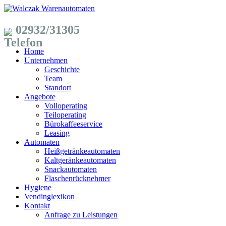
02932/31305
Home
Unternehmen
Geschichte
Team
Standort
Angebote
Volloperating
Teiloperating
Bürokaffeeservice
Leasing
Automaten
Heißgetränkeautomaten
Kaltgeränkeautomaten
Snackautomaten
Flaschenrücknehmer
Hygiene
Vendinglexikon
Kontakt
Anfrage zu Leistungen